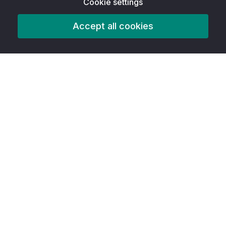
Cookie settings
Accept all cookies
منتج
Features
AITools
أدوات إمكانية الوصول
الأفضل في الصف
صانع معلومات رسومية مجاني
صانع الجدول الزمني المجاني
صانع كتيب مجاني
صانع الملصقات المجاني